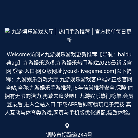
Welcome访问✔九游娱乐游戏更新推荐【导航：baidu
典ag】九游娱乐游戏,九游娱乐热门游戏2026最新版官
网·登录·入口·网页版网址[youxi-livegame.com]以下简
称：九游娱乐游戏大厅,九游娱乐游戏客户端✔正版官网
全站,全称:九游娱乐手游推荐,18年信誉推荐安全.保障!你
拥有无限的潜力,勇敢去追梦吧！九游娱乐热门榜单,会员
登录后,进入全站入口,下载APP后即可畅玩电子竞技,真
人互动与体育类游戏,网页与手机版优化适配,极致体验。
铜陵市拐躁道244号