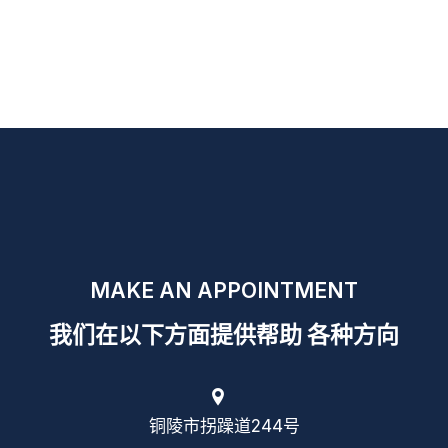
MAKE AN APPOINTMENT
我们在以下方面提供帮助 各种方向
铜陵市拐躁道244号