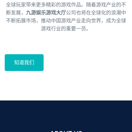
全球玩家带来更多精彩的游戏作品。随着游戏产业的不
断发展，
九游娱乐游戏大厅
公司也将在全球化的浪潮中
不断拓展市场，推动中国游戏产业走向世界，成为全球
游戏行业的重要一员。
知道我们