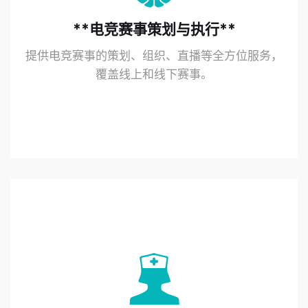
**电竞赛事策划与执行**
提供电竞赛事的策划、组织、直播等全方位服务，
覆盖线上和线下赛事。