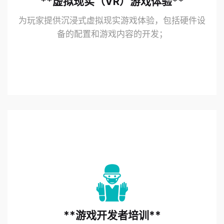
**虚拟现实（VR）游戏体验**
为玩家提供沉浸式虚拟现实游戏体验，包括硬件设
备的配置和游戏内容的开发；
**游戏开发者培训**