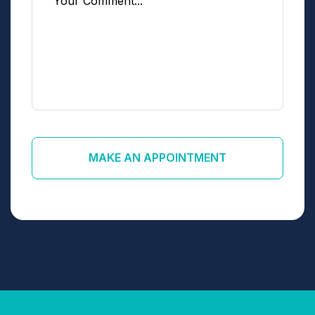
MAKE AN APPOINTMENT