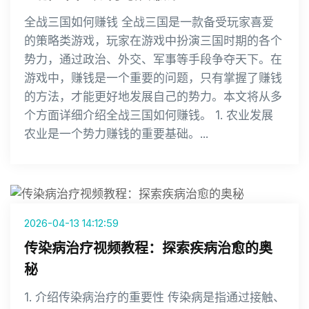
全战三国如何赚钱 全战三国是一款备受玩家喜爱
的策略类游戏，玩家在游戏中扮演三国时期的各个
势力，通过政治、外交、军事等手段争夺天下。在
游戏中，赚钱是一个重要的问题，只有掌握了赚钱
的方法，才能更好地发展自己的势力。本文将从多
个方面详细介绍全战三国如何赚钱。 1. 农业发展
农业是一个势力赚钱的重要基础。...
2026-04-13 14:12:59
传染病治疗视频教程：探索疾病治愈的奥
秘
1. 介绍传染病治疗的重要性 传染病是指通过接触、