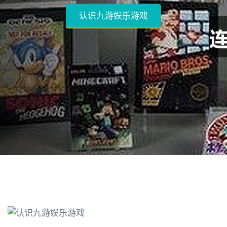
认识九游娱乐游戏